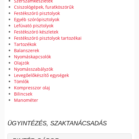
Szerszámkészletek
Csiszológépek, furatköszörűk
Festékszóró pisztolyok
Egyéb szórópisztolyok
Lefúvató pisztolyok
Festékszóró készletek
Festékszóró pisztolyok tartozékai
Tartozékok
Balanszerek
Nyomáskapcsolók
Olajzók
Nyomásszabályzók
Levegőelőkészítő egységek
Tömlők
Kompresszor olaj
Bilincsek
Manométer
ÜGYINTÉZÉS, SZAKTANÁCSADÁS