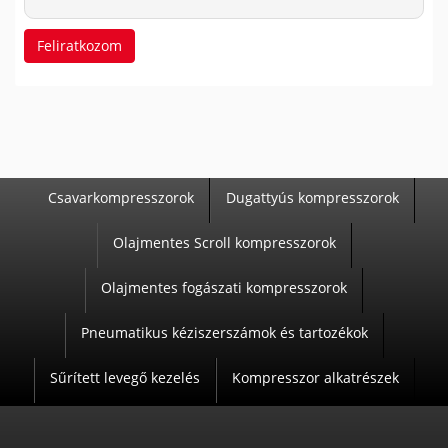
Feliratkozom
Csavarkompresszorok
Dugattyús kompresszorok
T
Olajmentes Scroll kompresszorok
E
R
Olajmentes fogászati kompresszorok
M
Pneumatikus kéziszerszámok és tartozékok
É
K
Sűrített levegő kezelés
Kompresszor alkatrészek
E
K