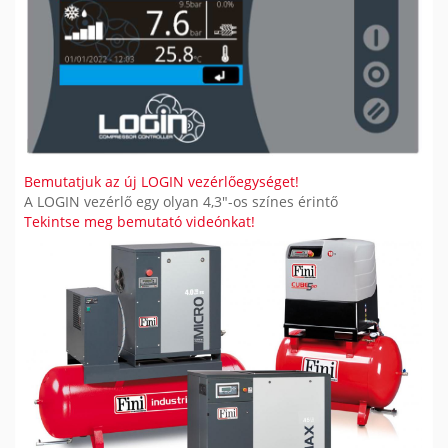
Bemutatjuk az új LOGIN vezérlőegységet!
A LOGIN vezérlő egy olyan 4,3"-os színes érintő
Tekintse meg bemutató videónkat!