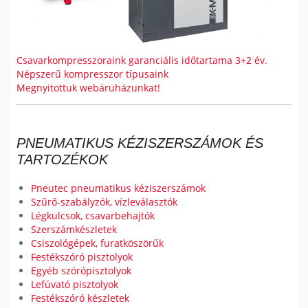
Csavarkompresszoraink garanciális időtartama 3+2 év.
Népszerű kompresszor típusaink
Megnyitottuk webáruházunkat!
PNEUMATIKUS KÉZISZERSZÁMOK ÉS
TARTOZÉKOK
Pneutec pneumatikus kéziszerszámok
Szűrő-szabályzók, vízleválasztók
Légkulcsok, csavarbehajtók
Szerszámkészletek
Csiszológépek, furatköszörűk
Festékszóró pisztolyok
Egyéb szórópisztolyok
Lefúvató pisztolyok
Festékszóró készletek