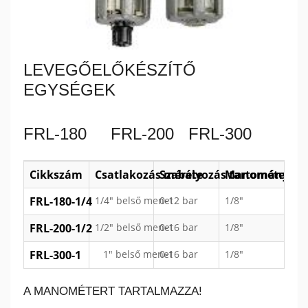
LEVEGŐELŐKÉSZÍTŐ
EGYSÉGEK
FRL-180 FRL-200 FRL-300
Cikkszám
Csatlakozás mérete
Szabályozás tartománya
Manométer csa
FRL-180-1/4
1/4" belső menet
0-12 bar
1/8"
FRL-200-1/2
1/2" belső menet
0-16 bar
1/8"
FRL-300-1
1" belső menet
0-16 bar
1/8"
A MANOMÉTERT TARTALMAZZA!