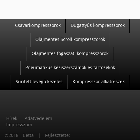
Csavarkompresszorok
Dugattyús kompresszorok
T
Olajmentes Scroll kompresszorok
E
R
Olajmentes fogászati kompresszorok
M
Pneumatikus kéziszerszámok és tartozékok
É
K
Sűrített levegő kezelés
Kompresszor alkatrészek
E
K
Hírek
Adatvédelem
Impresszum
L
©2018 Betta | Fejlesztette:
Á