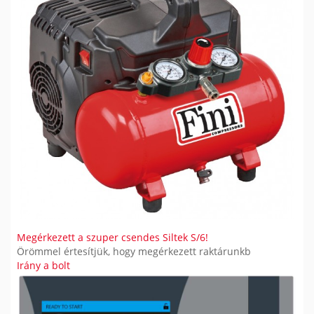
S
Megérkezett a szuper csendes Siltek S/6!
Örömmel értesítjük, hogy megérkezett raktárunkb
Irány a bolt