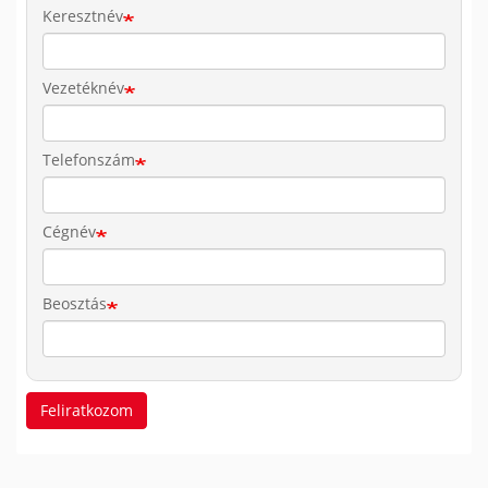
Keresztnév
Vezetéknév
Telefonszám
Cégnév
Beosztás
Feliratkozom