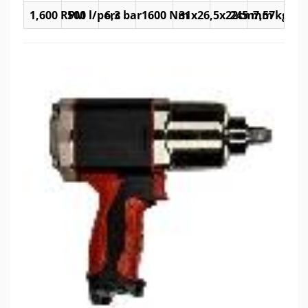
1,600 RPM
500 l/perc
6,3 bar
1600 Nm
31x26,5x22cm
245 mm
7,57kg