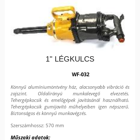
1" LÉGKULCS
WF-032
Könnyű alumíniumöntvény ház, alacsonyabb vibráció és
zajszint. Oldalirányú munkalevegő elvezetés.
Tehergépkocsik és emelőgépek javításánál használható.
Tehergépkocsik gumijavító műhelyeiben igen népszerű.
Biztonságos és könnyű munkavégzés.
Szerszámhossz: 570 mm
Műszaki adatok: