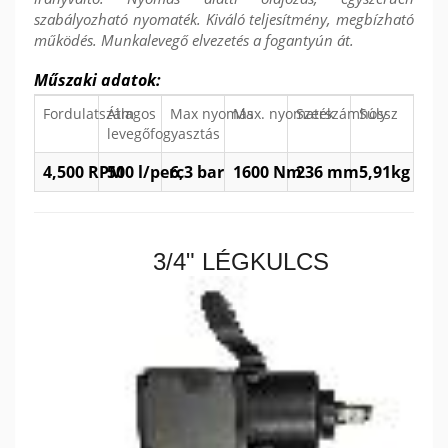
szabályozható nyomaték. Kiváló teljesítmény, megbízható
működés. Munkalevegő elvezetés a fogantyún át.
Műszaki adatok:
Fordulatszám
Átlagos
Max nyomás
Max. nyomaték
Szerszámhossz
Súly
levegőfogyasztás
4,500 RPM
500 l/perc
6,3 bar
1600 Nm
236 mm
5,91kg
3/4" LÉGKULCS