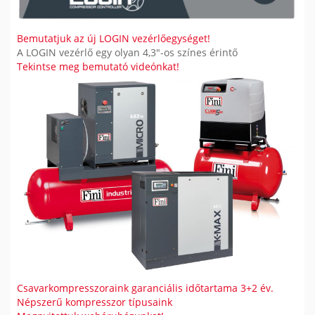
Bemutatjuk az új LOGIN vezérlőegységet!
A LOGIN vezérlő egy olyan 4,3"-os színes érintő
Tekintse meg bemutató videónkat!
Csavarkompresszoraink garanciális időtartama 3+2 év.
Népszerű kompresszor típusaink