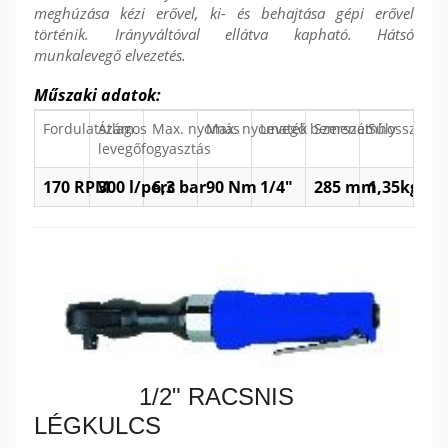
meghúzása kézi erővel, ki- és behajtása gépi erővel
történik. Irányváltóval ellátva kapható. Hátsó
munkalevegő elvezetés.
Műszaki adatok:
Fordulatszám
Átlagos
Max. nyomás
Max. nyomaték
Levegő bemenet
Szerszámhossz
Súly
levegőfogyasztás
170 RPM
300 l/perc
6,3 bar
90 Nm
1/4"
285 mm
1,35
kg
1/2" RACSNIS
LÉGKULCS