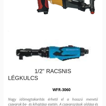
1/2" RACSNIS
LÉGKULCS
WFR-3060
Nagy időmegtakarítás érhető el a hosszú menetű
csavarok be- és kihajtása esetén. A csavarozások oldása és