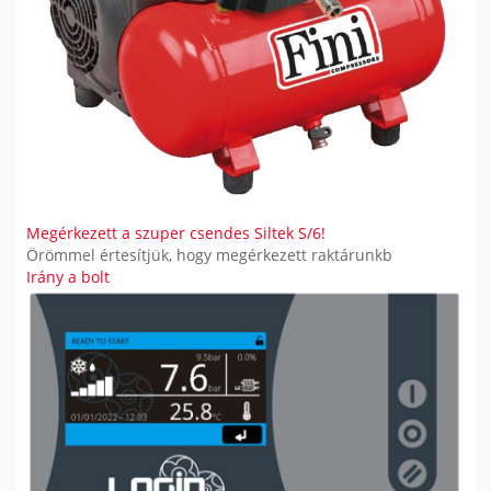
Megérkezett a szuper csendes Siltek S/6!
Örömmel értesítjük, hogy megérkezett raktárunkb
Irány a bolt