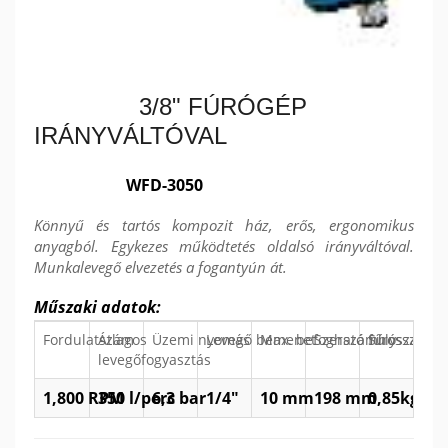
3/8" FÚRÓGÉP
IRÁNYVÁLTÓVAL
WFD-3050
Könnyű és tartós kompozit ház, erős, ergonomikus
anyagból. Egykezes működtetés oldalsó irányváltóval.
Munkalevegő elvezetés a fogantyún át.
Műszaki adatok:
Fordulatszám
Átlagos
Üzemi nyomás
Levegő bemenet
Max. befogható fúrószár
Szerszámhossz
Súly
levegőfogyasztás
1,800 RPM
350 l/perc
6,3 bar
1/4"
10 mm
198 mm
0,85kg