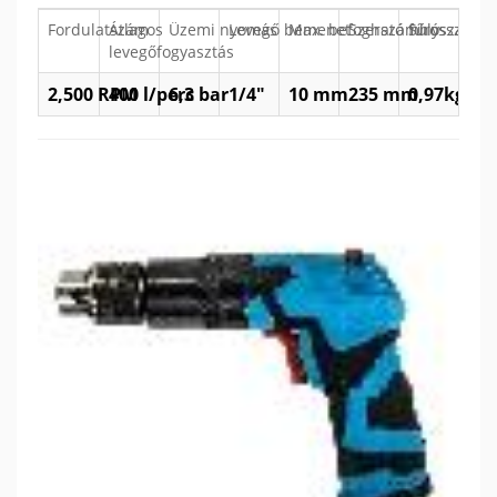
Fordulatszám
Átlagos
Üzemi nyomás
Levegő bemenet
Max. befogható fúrószár
Szerszámhossz
Súly
levegőfogyasztás
2,500 RPM
400 l/perc
6,3 bar
1/4"
10 mm
235 mm
0,97kg