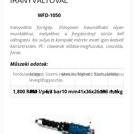
IRÁNYVÁLTÓVAL
WFD-1050
Irányváltós fúrógép. Előnyösen használható olyan
munkákhoz, melyekhez a forgásirányt sűrűn kell
váltogatni. Kis súlya és kompakt mérete miatt igen kedvelt
kéziszerszám. Pl.: csavarok oldása-meghúzása, csiszolás,
fúrás.
Műszaki adatok:
Fordulatszám
Átlagos
Üzemi nyomás
Max. befogható fúrószár
Méret
Szerszámhossz
Súly
levegőfogyasztás
1,800 RPM
400 l/perc
6,3 bar
10 mm
41x36x26cm
193 mm
1,1kg