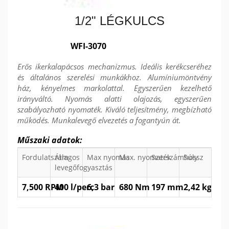
1/2" LÉGKULCS
WFI-3070
Erős ikerkalapácsos mechanizmus. Ideális kerékcseréhez
és általános szerelési munkákhoz. Alumíniumöntvény
ház, kényelmes markolattal. Egyszerűen kezelhető
irányváltó. Nyomás alatti olajozás, egyszerűen
szabályozható nyomaték. Kiváló teljesítmény, megbízható
működés. Munkalevegő elvezetés a fogantyún át.
Műszaki adatok:
Fordulatszám
Átlagos
Max nyomás
Max. nyomaték
Szerszámhossz
Súly
levegőfogyasztás
7,500 RPM
400 l/perc
6,3 bar
680 Nm
197 mm
2,42 kg