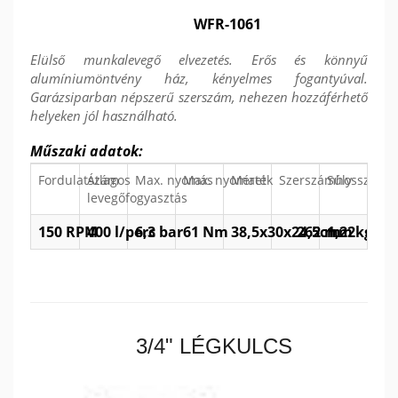
WFR-1061
Elülső munkalevegő elvezetés. Erős és könnyű
alumíniumöntvény ház, kényelmes fogantyúval.
Garázsiparban népszerű szerszám, nehezen hozzáférhető
helyeken jól használható.
Műszaki adatok:
Fordulatszám
Átlagos
Max. nyomás
Max. nyomaték
Méret
Szerszámhossz
Súly
levegőfogyasztás
150 RPM
400 l/perc
6,3 bar
61 Nm
38,5x30x24,5cm
262 mm
1,22kg
3/4" LÉGKULCS