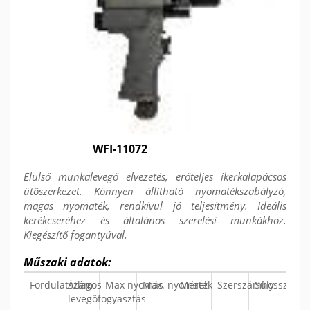
WFI-11072
Elülső munkalevegő elvezetés, erőteljes ikerkalapácsos
ütőszerkezet. Könnyen állítható nyomatékszabályzó,
magas nyomaték, rendkívül jó teljesítmény. Ideális
kerékcseréhez és általános szerelési munkákhoz.
Kiegészítő fogantyúval.
Műszaki adatok:
Fordulatszám
Átlagos
Max nyomás
Max. nyomaték
Méret
Szerszámhossz
Súly
levegőfogyasztás