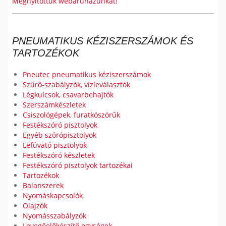
Megnyitottuk webáruházunkat!
PNEUMATIKUS KÉZISZERSZÁMOK ÉS
TARTOZÉKOK
Pneutec pneumatikus kéziszerszámok
Szűrő-szabályzók, vízleválasztók
Légkulcsok, csavarbehajtók
Szerszámkészletek
Csiszológépek, furatköszörűk
Festékszóró pisztolyok
Egyéb szórópisztolyok
Lefúvató pisztolyok
Festékszóró készletek
Festékszóró pisztolyok tartozékai
Tartozékok
Balanszerek
Nyomáskapcsolók
Olajzók
Nyomásszabályzók
Levegőelőkészítő egységek