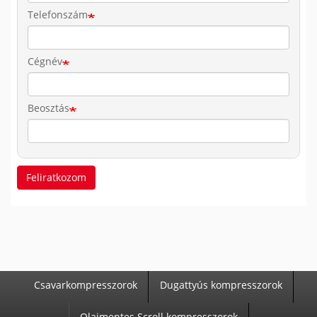
Telefonszám
Cégnév
Beosztás
Feliratkozom
Csavarkompresszorok
Dugattyús kompresszorok
T
Olajmentes Scroll kompresszorok