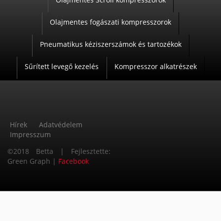
E
R
Olajmentes fogászati kompresszorok
M
Pneumatikus kéziszerszámok és tartozékok
É
K
Sűrített levegő kezelés
Kompresszor alkatrészek
E
K
Hírek
Adatvédelem
Impresszum
L
©2018 Betta | Fejlesztette:
Á
Green Graph |
Facebook
B
L
É
C