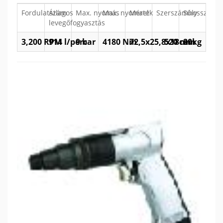
Fordulatszám
Átlagos
Max. nyomás
Max. nyomaték
Méret
Szerszámhossz
Súly
levegőfogyasztás
3,200 RPM
914 l/perc
9 bar
4180 Nm
72,5x25,8x18cm
520 mm
20kg