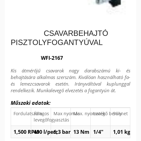
CSAVARBEHAJTÓ
PISZTOLYFOGANTYÚVAL
WFI-2167
Kis átmérőjű csavarok nagy darabszámú ki- és
behajtására alkalmas szerszám. Kiválóan használható fa-
és lemezcsavarok esetén. Irányváltóval kuplunggal
rendelkezik. Munkalevegő elvezetés a fogantyún át.
Műszaki adatok:
Fordulatszám
Átlagos
Max nyomás
Max. nyomaték
Levegő bemenet
Súly
levegőfogyasztás
1,500 RPM
400 l/perc
6,3 bar
13 Nm
1/4"
1,01 kg