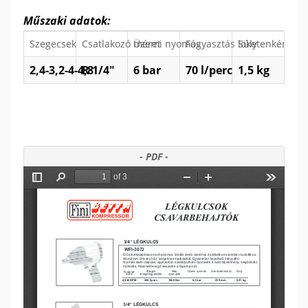
Műszaki adatok:
Szegecsek
Csatlakozó méret
Üzemi nyomás
Fogyasztás löketenként
Súly
2,4-3,2-4-4,8
R 1/4"
6 bar
70 l/perc
1,5 kg