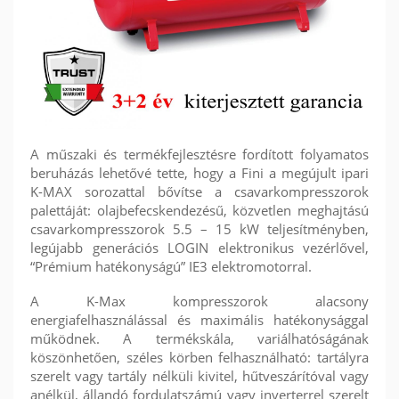
A műszaki és termékfejlesztésre fordított folyamatos
beruházás lehetővé tette, hogy a Fini a megújult ipari
K-MAX sorozattal bővítse a csavarkompresszorok
palettáját: olajbefecskendezésű, közvetlen meghajtású
csavarkompresszorok 5.5 – 15 kW teljesítményben,
legújabb generációs LOGIN elektronikus vezérlővel,
“Prémium hatékonyságú” IE3 elektromotorral.
A K-Max kompresszorok alacsony
energiafelhasználással és maximális hatékonysággal
működnek. A termékskála, variálhatóságának
köszönhetően, széles körben felhasználható: tartályra
szerelt vagy tartály nélküli kivitel, hűtveszárítóval vagy
anélkül, állandó fordulatszámú vagy inverterrel szerelt