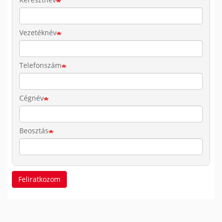
Vezetéknév
Telefonszám
Cégnév
Beosztás
Feliratkozom