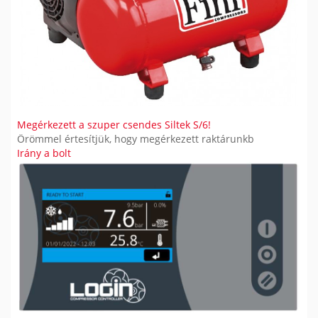
Megérkezett a szuper csendes Siltek S/6!
Örömmel értesítjük, hogy megérkezett raktárunkb
Irány a bolt