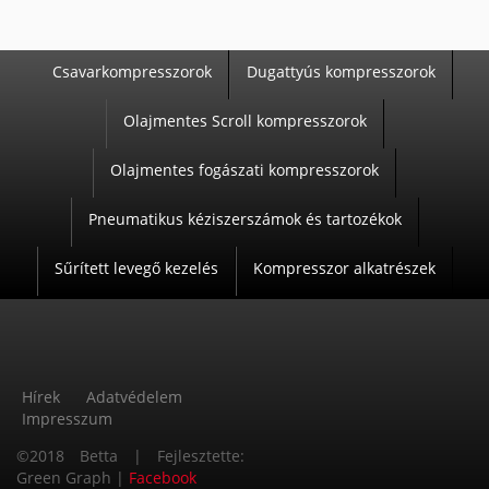
Csavarkompresszorok
Dugattyús kompresszorok
T
Olajmentes Scroll kompresszorok
E
R
Olajmentes fogászati kompresszorok
M
Pneumatikus kéziszerszámok és tartozékok
É
K
Sűrített levegő kezelés
Kompresszor alkatrészek
E
K
Hírek
Adatvédelem
Impresszum
L
©2018 Betta | Fejlesztette:
Á
Green Graph |
Facebook