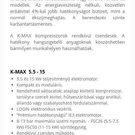
modellek. Az energiaveszteség nélküli, közvetlen
erőátvitel 4%-kal jobb hatékonyságot biztosít, mint a
normál ékszíjmeghajtás. A berendezés szinte
karbantartásmentes.
A K-MAX kompresszorok rendkívül csendesek. A
hatékony hangszigetelő anyagoknak köszönhetően
bármilyen munkahelyen használhatóak.
K-MAX 5.5 - 15
5.5 és 15 kW teljesítményű elektromotor.
Kompakt és moduláris.
Rendelhető változatok: alaplap kivitelű kompresszor,
tartályra szerelt kivitel, hűtveszárítóval vagy anélkül,
állandó vagy szabályozható fordulatszámmal.
LOGIN elektronikus vezérlő.
“Prémium hatékonyságú” IE3 elektromotor.
8-13 bar maximális üzemi nyomás. - FSC26 (5.5-7.5
kW) FSC50 (11-15 kW) sűrítőegység.
Rendkívül csendes működés.