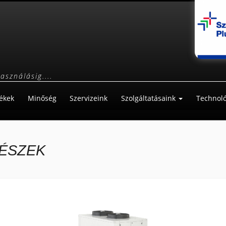
használásig....
ékek
Minőség
Szervizeink
Szolgáltatásaink
Technoló
ÉSZEK