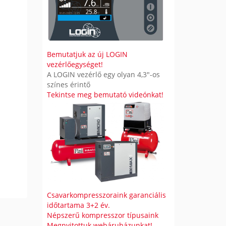
Bemutatjuk az új LOGIN
vezérlőegységet!
A LOGIN vezérlő egy olyan 4,3"-os
színes érintő
Tekintse meg bemutató videónkat!
Csavarkompresszoraink garanciális
időtartama 3+2 év.
Népszerű kompresszor típusaink
Megnyitottuk webáruházunkat!