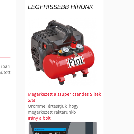
E
s
LEGFRISSEBB HÍRÜNK
R
é
s
E
S
É
S
ipari
űtött
Megérkezett a szuper csendes Siltek
S/6!
Örömmel értesítjük, hogy
megérkezett raktárunkb
Irány a bolt